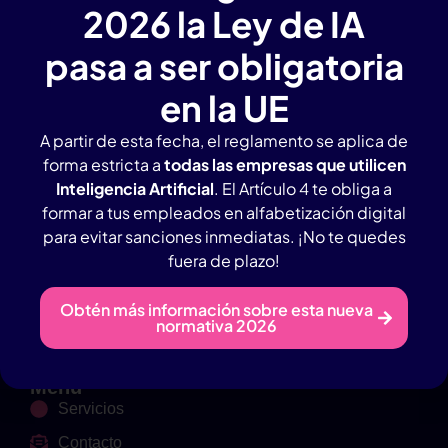
empresas
2026 la Ley de IA
pasa a ser obligatoria
en la UE
A partir de esta fecha, el reglamento se aplica de
forma estricta a
todas las empresas que utilicen
Inteligencia Artificial
. El Artículo 4 te obliga a
Agencia IA en Valladolid con amplia experiencia.
formar a tus empleados en alfabetización digital
para evitar sanciones inmediatas. ¡No te quedes
Contacto Rápido
fuera de plazo!
Tlf: 946983657
Obtén más información sobre esta nueva
Whatsapp: 619965803
normativa 2026
info@creamosia.com
Menú
Servicios
Contacto