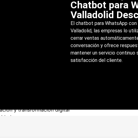
ar presupuestos con IA
Chatbot para 
n de problemas con IA
Valladolid Desc
ación de documentos con IA
El chatbot para WhatsApp con I
Humanos y Logístina
Valladolid, las empresas lo util
cerrar ventas automáticamente
 inventario y logística con IA
conversación y ofrece respues
de Personal con IA
mantener un servicio continuo 
satisfacción del cliente.
 formaciones
 Inteligencia Artificial
s de Inteligencia Artificial
ra empresas
e datos y Business Intelligence
ción y transformación digital
ridad
a Artificial
digital