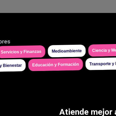
teligente con IA
e Ventas Automatizados para Negocios
l cliente
teligente con IA
automatizadas con IA
para WhatsApp
ores
ar correos con IA
Ciencia y Med
Medioambiente
ervicios y Finanzas
utomatización
Transporte
Educación y Formación
e datos con IA
ud y Bienestar
aciones con Make
aciones con n8n
ación de Procesos Empresariales
ación de procesos internos para empresas
ación y Gestión
Atiende mejor 
ación de facturas con IA