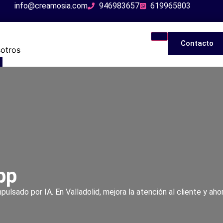
info@creamosia.com
946983657
619965803
Contacto
otros
 de Marketing Digital con IA en Valladolid
 SEO con IA para empresas
b con IA
d automatizada con IA
ar Redes Sociales con IA
pp
automatizadas con IA
sado por IA. En Valladolid, mejora la atención al cliente y ahor
e reservas automatizadas con IA
ación de pedidos con IA