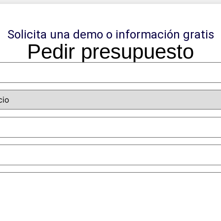
dad digital
idad empresarial con Microsoft 365
ión y desarrollo web
Solicita una demo o información gratis
Pedir presupuesto
ias personalizadas