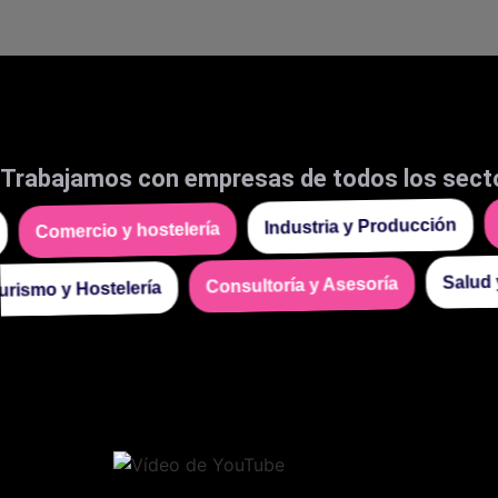
Chatbot in
Embudos d
Atención a
Chatbot In
Llamadas 
Chatbot 
Trabajamos con empresas de todos los sect
Automatiz
S
Industria y Producción
Comercio y hostelería
Datos y a
Análisis d
Sal
Consultoría y Asesoría
Turismo y Hostelería
Automatiz
Automatiz
Automatiz
Automatiz
Administr
Automatiz