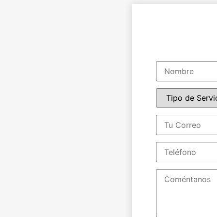
Productivi
Productiv
Programac
Consultor
X