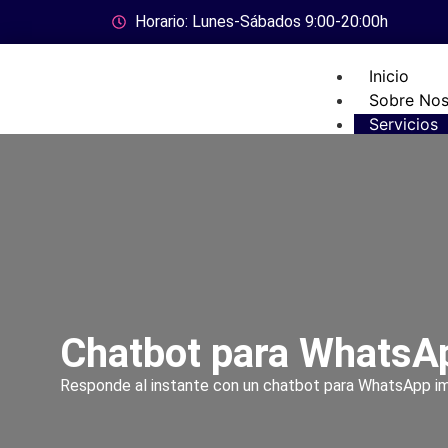
Horario: Lunes-Sábados 9:00-20:00h
Inicio
Sobre Nos
Servicios
Marketing
Estrategia
Servicios
Diseño We
Publicida
Automatiz
Ventas
Chatbot para WhatsA
Llamadas 
Responde al instante con un chatbot para WhatsApp impul
Gestión d
Automatiz