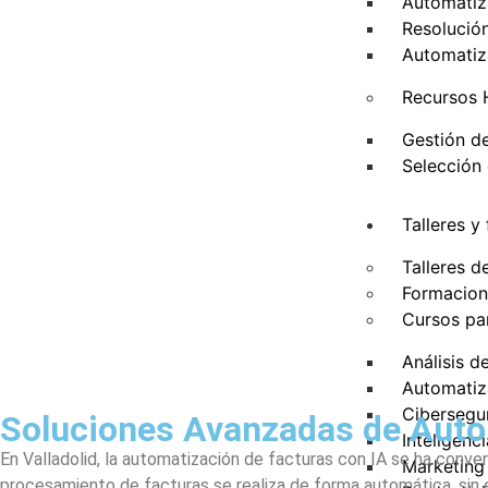
Automatiz
Resolució
Automatiz
Recursos 
Gestión de
Selección 
Talleres y
Talleres de
Formacione
Cursos pa
Análisis d
Automatiza
Cibersegu
Soluciones Avanzadas de Autom
Inteligenci
En Valladolid, la automatización de facturas con IA se ha conve
Marketing 
procesamiento de facturas se realiza de forma automática, sin err