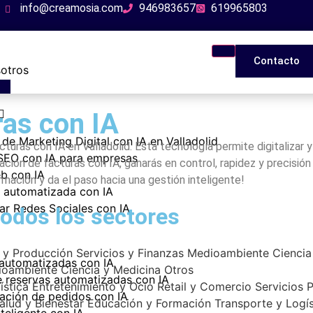
info@creamosia.com
946983657
619965803
Contacto
otros
ras con IA
 de Marketing Digital con IA en Valladolid
cturas con IA en Valladolid. Esta tecnología permite digitalizar
 SEO con IA para empresas
ción de facturas con IA, ganarás en control, rapidez y precisió
b con IA
rmación y da el paso hacia una gestión inteligente!
d automatizada con IA
ar Redes Sociales con IA
odos los sectores
a y Producción
Servicios y Finanzas
Medioambiente
Ciencia
automatizadas con IA
ioambiente
Ciencia y Medicina
Otros
e reservas automatizadas con IA
ística
Entretenimiento y Ocio
Retail y Comercio
Servicios 
ación de pedidos con IA
alud y Bienestar
Educación y Formación
Transporte y Logís