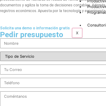
Productivi
documentos y agiliza la toma de decisiones contables. Además, p
Productiv
registros económicos. Apuesta por la tecnología y experimenta u
Programac
Consultor
Solicita una demo o información gratis
Pedir presupuesto
X