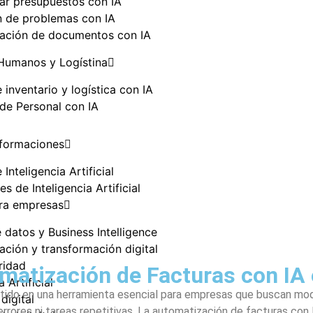
ar presupuestos con IA
n de problemas con IA
ación de documentos con IA
Humanos y Logístina
 inventario y logística con IA
de Personal con IA
 formaciones
 Inteligencia Artificial
s de Inteligencia Artificial
ra empresas
e datos y Business Intelligence
ción y transformación digital
ridad
atización de Facturas con IA e
a Artificial
rtido en una herramienta esencial para empresas que buscan moder
digital
ores ni tareas repetitivas. La automatización de facturas con IA 