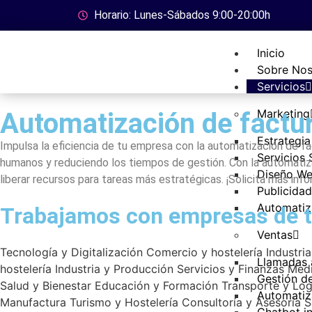
Horario: Lunes-Sábados 9:00-20:00h
Inicio
Sobre Nos
Servicios
Marketing
Automatización de factu
Estrategia
Impulsa la eficiencia de tu empresa con la automatización de fa
Servicios
humanos y reduciendo los tiempos de gestión. Con la automatiza
Diseño We
liberar recursos para tareas más estratégicas. ¡Solicita más info
Publicida
Automatiz
Trabajamos con empresas de t
Ventas
Tecnología y Digitalización
Comercio y hostelería
Industri
Llamadas 
hostelería
Industria y Producción
Servicios y Finanzas
Med
Gestión d
Salud y Bienestar
Educación y Formación
Transporte y Log
Automatiz
Manufactura
Turismo y Hostelería
Consultoría y Asesoría
S