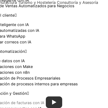
teligente con IA
nufactura
Turismo y Hostelería
Consultoría y Asesoría
e Ventas Automatizados para Negocios
l cliente
teligente con IA
automatizadas con IA
para WhatsApp
ar correos con IA
utomatización
e datos con IA
aciones con Make
aciones con n8n
ación de Procesos Empresariales
ación de procesos internos para empresas
ación y Gestión
ación de facturas con IA