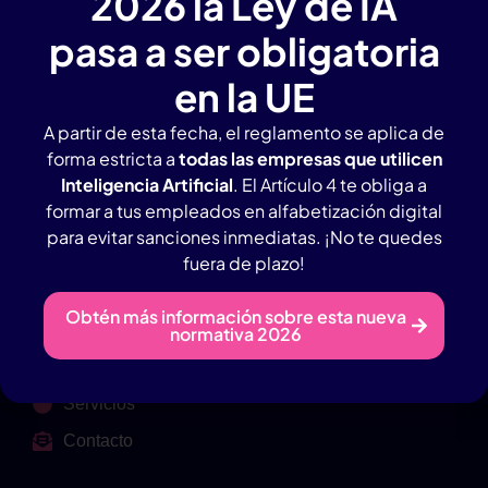
2026 la Ley de IA
pasa a ser obligatoria
en la UE
A partir de esta fecha, el reglamento se aplica de
forma estricta a
todas las empresas que utilicen
Agencia IA en Valladolid con amplia experiencia.
Inteligencia Artificial
. El Artículo 4 te obliga a
formar a tus empleados en alfabetización digital
Contacto Rápido
para evitar sanciones inmediatas. ¡No te quedes
Tlf: 946983657
fuera de plazo!
Whatsapp: 619965803
Obtén más información sobre esta nueva
normativa 2026
info@creamosia.com
Menú
Servicios
Contacto